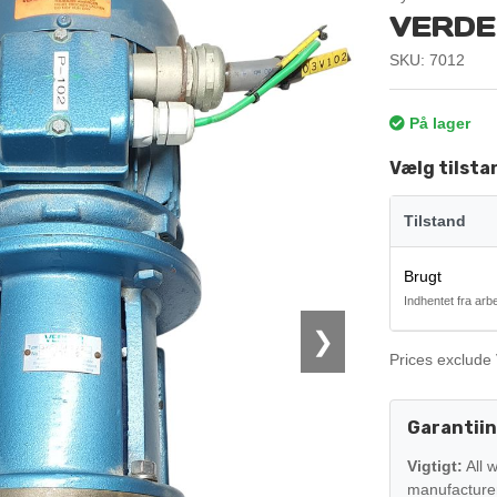
VERDE
SKU: 7012
På lager
Vælg tilsta
Tilstand
Brugt
Indhentet fra arb
❯
Prices exclude 
Garantii
Vigtigt:
All 
manufacturer