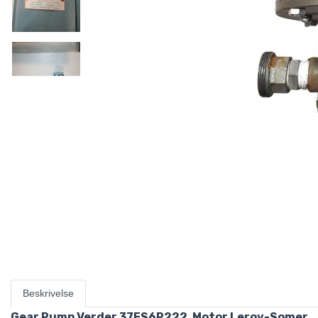
Beskrivelse
Gear Pump Verder 37FS6P222, Motor Leroy-Somer