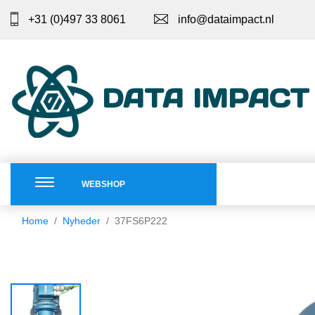
+31 (0)497 33 8061
info@dataimpact.nl
DATA IMPACT
WEBSHOP
Home
Nyheder
37FS6P222