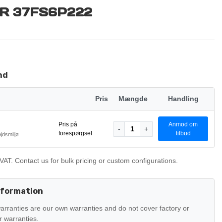
R 37FS6P222
nd
Pris
Mængde
Handling
Pris på
Anmod om
-
1
+
forespørgsel
tilbud
ejdsmiljø
VAT. Contact us for bulk pricing or custom configurations.
nformation
warranties are our own warranties and do not cover factory or
 warranties.